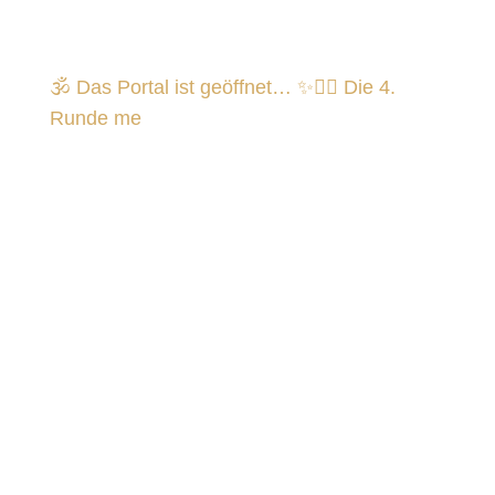
🕉️ Das Portal ist geöffnet… ✨🧘‍♀️ Die 4.
Runde me